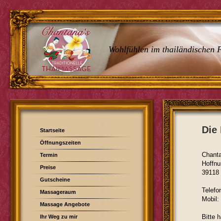
Wohlfühlen im thailändischen F
Die
Startseite
Öffnungszeiten
Chanta
Termin
Hoffnu
Preise
39118
Gutscheine
Telefo
Massageraum
Mobil
Massage Angebote
Bitte 
Ihr Weg zu mir