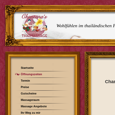
Wohlfühlen im thailändischen F
Startseite
Öffnungszeiten
Termin
Chan
Preise
Gutscheine
Massageraum
Massage Angebote
Ihr Weg zu mir